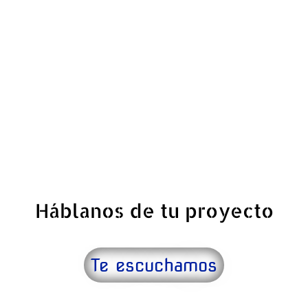
Bienestar
By
admin
05/06/2025
Cada primavera parece más intensa que la
anterior. Narices congestionadas, ojos
llorosos, estornudos constantes… Las
alergias ambientales están en auge y,
según los expertos, 2025 está siendo un
año especialmente difícil para quienes las
padecen.
Háblanos de tu proyecto
Te escuchamos