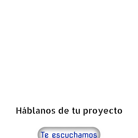
Sostenibilidad
,
Iluminación y Acústica
,
Tecnologías de Control de Luz y Sonido
By
admin
03/06/2025
Cuando pensamos en reformar una oficina,
lo primero que suele venir a la mente son
los muebles nuevos, los acabados
modernos o una mejor distribución del
espacio. Sin embargo, hay un elemento
que suele pasar desapercibido y que
resulta fundamental para que todo
funcione: la instalación eléctrica.
Háblanos de tu proyecto
Te escuchamos